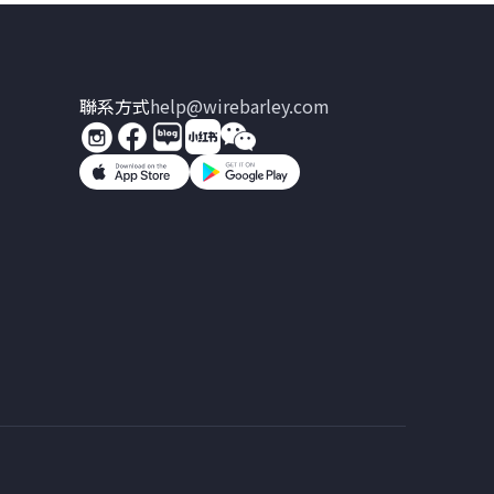
聯系方式
help@wirebarley.com