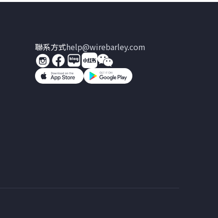
聯系方式
help@wirebarley.com