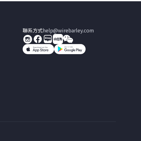
聯系方式
help@wirebarley.com