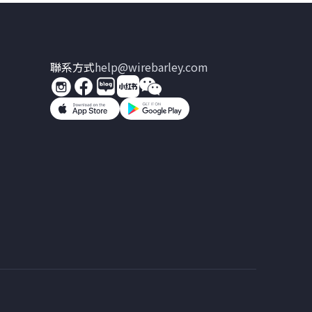
聯系方式
help@wirebarley.com