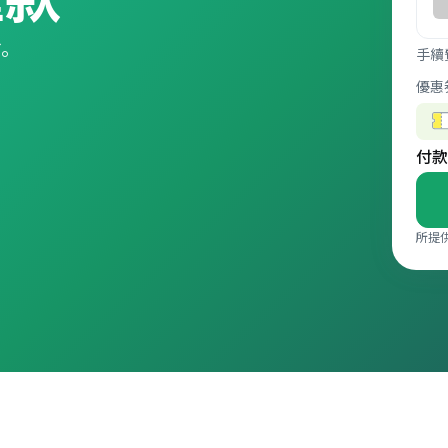
盾。
手續
優惠
付款
所提