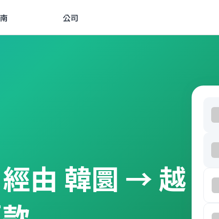
南
公司
W 經由 韓圜 → 越
匯款