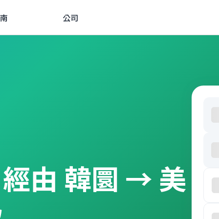
南
公司
W 經由 韓圜 → 美
款