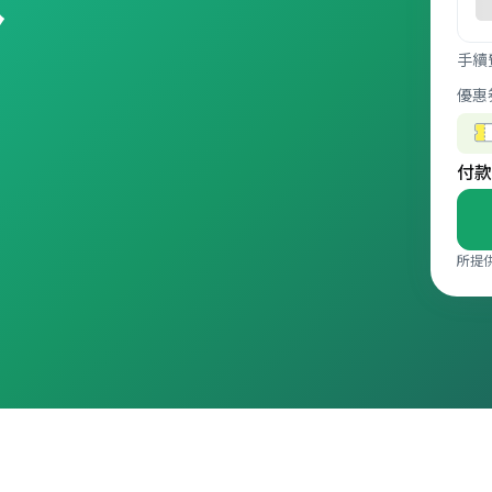
。
手續
優惠
付款
所提