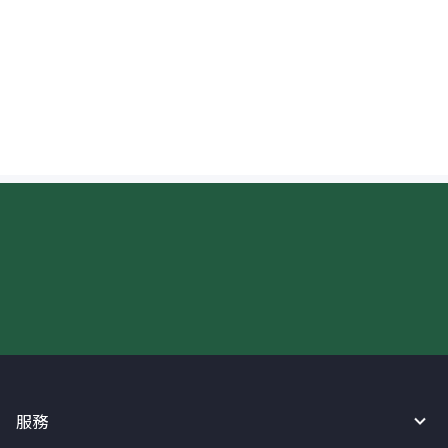
收取菲律賓披索 (PHP) 時在哪裡查看匯率？
現在請使用匯寶利！
服務