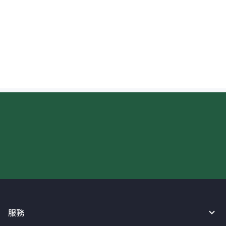
收取菲律賓披索 (PHP) 時在哪裡查看匯率？
現在請使用匯寶利！
服務