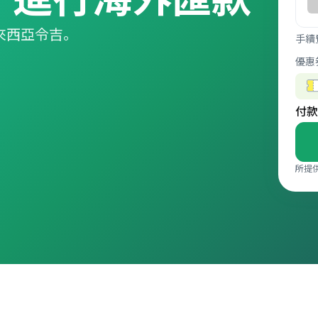
 馬來西亞令吉。
手續
優惠
付款
所提