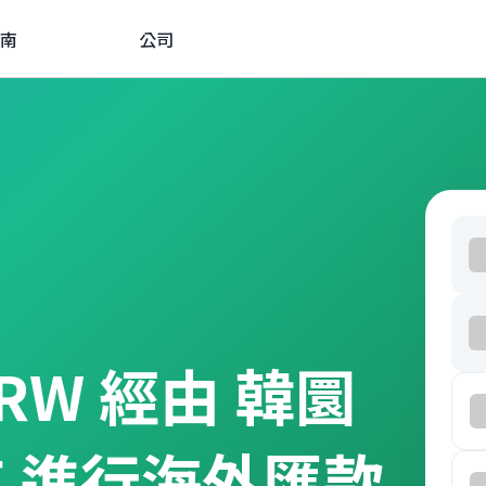
南
公司
 KRW 經由 韓圜
吉 進行海外匯款