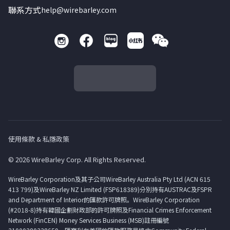
聯系方式
help@wirebarley.com
使用條款 & 私隱政策
© 2026 WireBarley Corp. All Rights Reserved.
WireBarley Corporation及其子公司WireBarley Australia Pty Ltd (ACN 615
413 799)及WireBarley NZ Limited (FSP618389)分別持有AUSTRAC及FSPR
and Department of Interior的匯款許可牌照。WireBarley Corporation
(#2018-8)持有韓國企劃財政部的許可牌照及Financial Crimes Enforcement
Network (FinCEN) Money Services Business (MSB)註冊編號