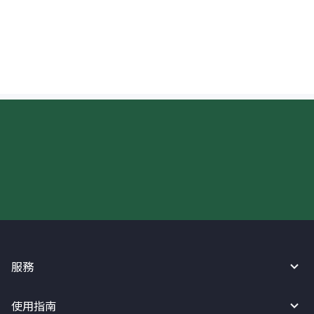
可以查看匯往英國的錢的進度嗎？
現在請使用匯寶利！
服務
使用指南