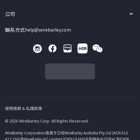
公司
聯系方式
help@wirebarley.com
使用條款 & 私隱政策
© 2026 WireBarley Corp. All Rights Reserved.
WireBarley Corporation及其子公司WireBarley Australia Pty Ltd (ACN 615
413 799)及WireBarley NZ Limited (FSP618389)分別持有AUSTRAC及FSPR