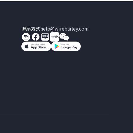
聯系方式
help@wirebarley.com