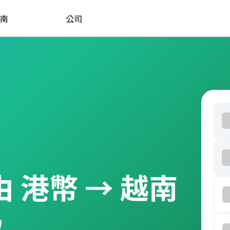
南
公司
經由 港幣 → 越南
款