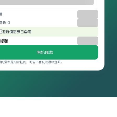
費
券折扣
迎新優惠券已套用
總額
開始匯款
供的彙率是指示性的，可能不會反映最終金額。