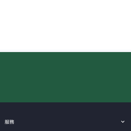
匯款至泰國時，收款人的英文姓名應該怎麼
寫？
現在請使用匯寶利！
服務