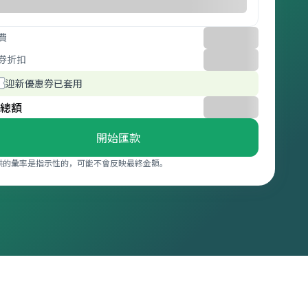
費
券折扣
迎新優惠券已套用
總額
開始匯款
供的彙率是指示性的，可能不會反映最終金額。