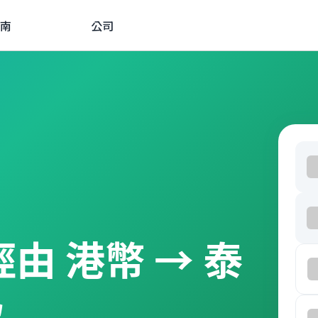
南
公司
 經由 港幣 → 泰
款