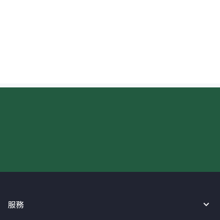
匯款至泰國時，收款人的英文姓名應該怎麼
寫？
現在請使用匯寶利！
服務