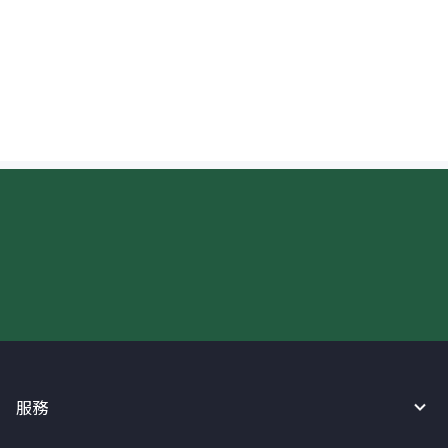
紐西蘭收款人如何確認入帳？
現在請使用匯寶利！
服務