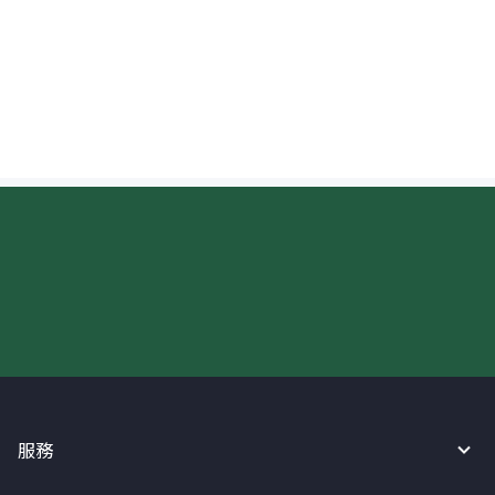
紐西蘭收款人如何確認入帳？
現在請使用匯寶利！
服務