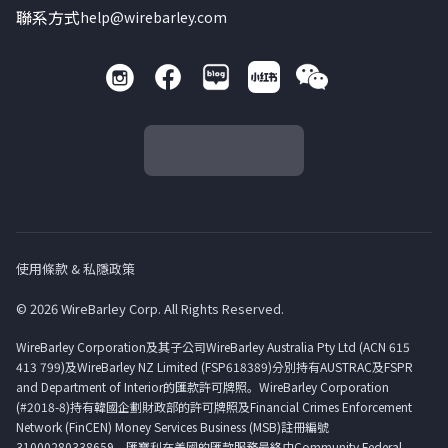
聯系方式
help@wirebarley.com
使用條款 & 私隱政策
© 2026 WireBarley Corp. All Rights Reserved.
WireBarley Corporation及其子公司WireBarley Australia Pty Ltd (ACN 615
413 799)及WireBarley NZ Limited (FSP618389)分別持有AUSTRAC及FSPR
and Department of Interior的匯款許可牌照。WireBarley Corporation
(#2018-8)持有韓國企劃財政部的許可牌照及Financial Crimes Enforcement
Network (FinCEN) Money Services Business (MSB)註冊編號
31000280338659。匯寶利在美國的匯款服務最終由Community Federal