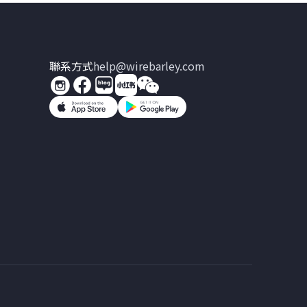
聯系方式
help@wirebarley.com