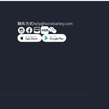
聯系方式
help@wirebarley.com