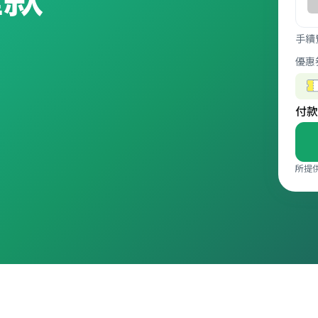
。
手續
優惠
付款
所提