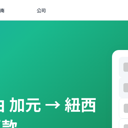
南
公司
經由 加元 → 紐西
匯款