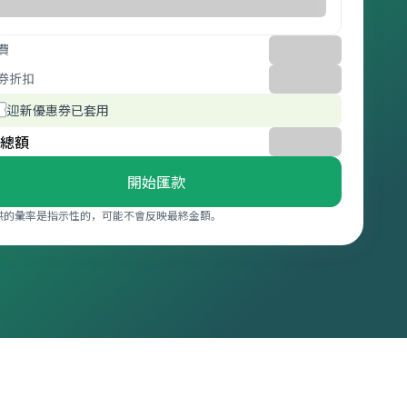
費
券折扣
迎新優惠券已套用
總額
開始匯款
供的彙率是指示性的，可能不會反映最終金額。