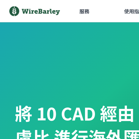
服務
使用指
將 10 CAD 經
盧比 進行海外