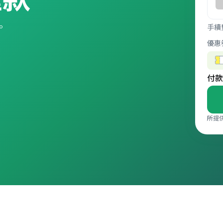
比。
手續
優惠
付款
所提