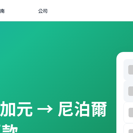
南
公司
由 加元 → 尼泊爾
匯款