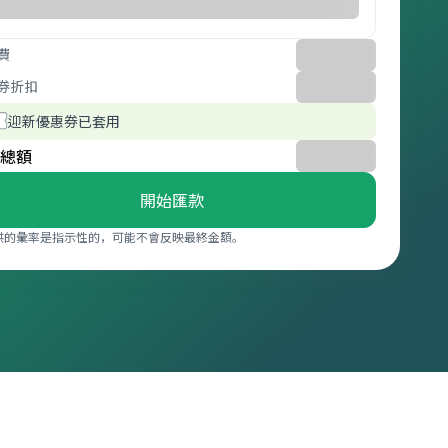
費
券折扣
迎新優惠券已套用
總額
開始匯款
供的彙率是指示性的，可能不會反映最終金額。