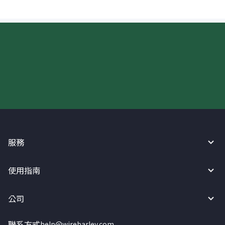
現在請使用匯寶利！
服務
使用指南
公司
聯系方式
help@wirebarley.com