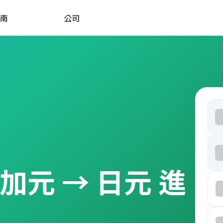
南
公司
由 加元 → 日元 進