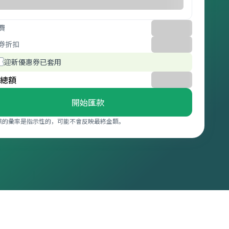
費
券折扣
迎新優惠券已套用
總額
開始匯款
供的彙率是指示性的，可能不會反映最終金額。