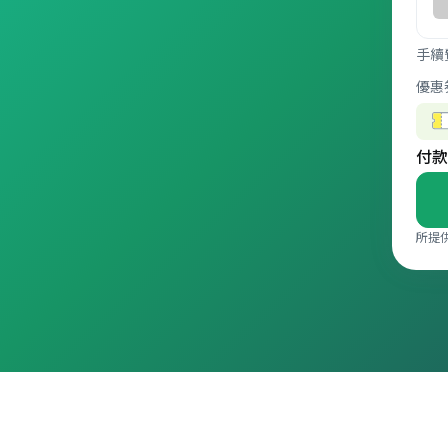
手續
優惠
付款
所提