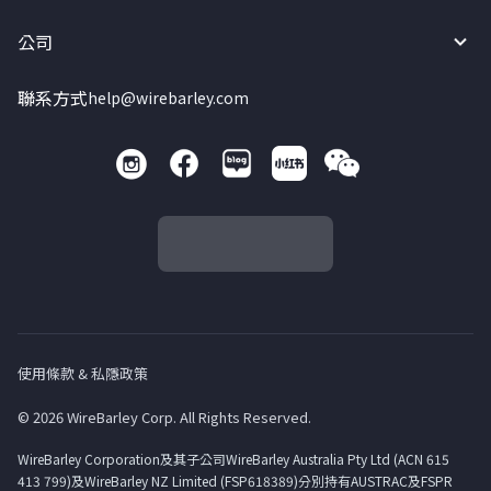
公司
聯系方式
help@wirebarley.com
使用條款 & 私隱政策
© 2026 WireBarley Corp. All Rights Reserved.
WireBarley Corporation及其子公司WireBarley Australia Pty Ltd (ACN 615
413 799)及WireBarley NZ Limited (FSP618389)分別持有AUSTRAC及FSPR