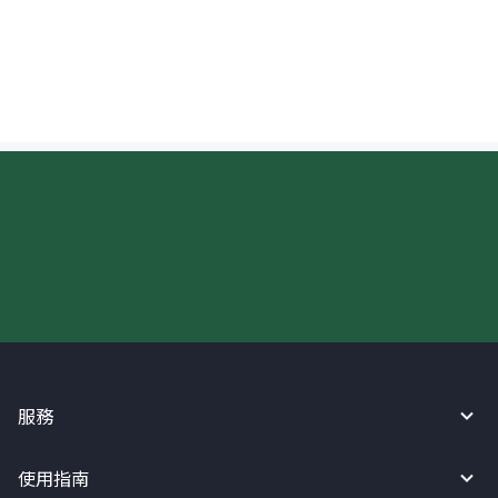
孟加拉國現金提取時，收款人需要準備哪些
文件？
現在請使用匯寶利！
服務
使用指南