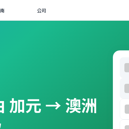
南
公司
經由 加元 → 澳洲
款