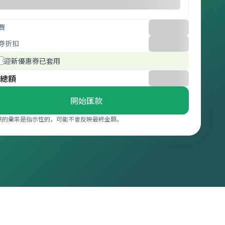
費
券折扣
迎新優惠券已套用
總額
開始匯款
供的彙率是指示性的，可能不會反映最終金額。