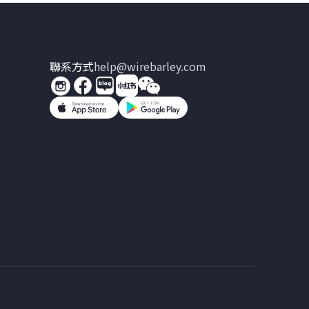
聯系方式
help@wirebarley.com