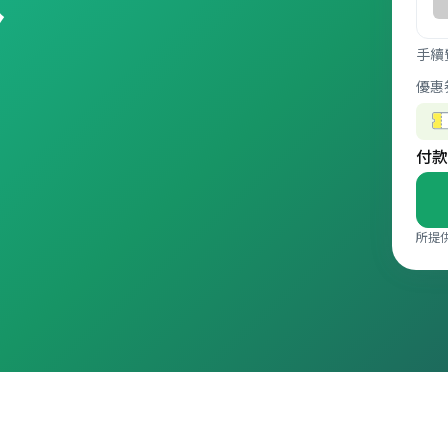
手續
優惠
付款
所提