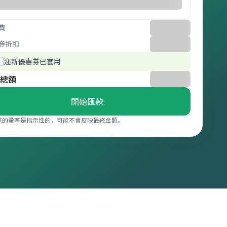
費
券折扣
迎新優惠券已套用
總額
開始匯款
供的彙率是指示性的，可能不會反映最終金額。