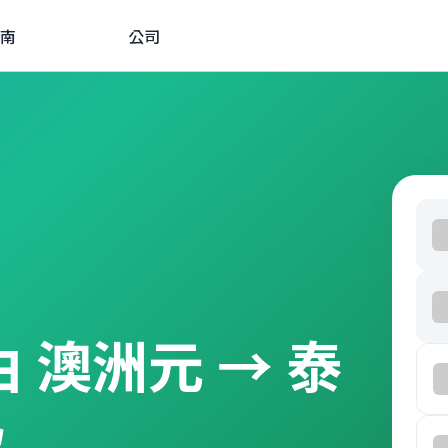
南
公司
經由 澳洲元 → 泰
款