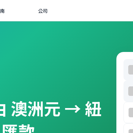
南
公司
經由 澳洲元 → 紐
外匯款