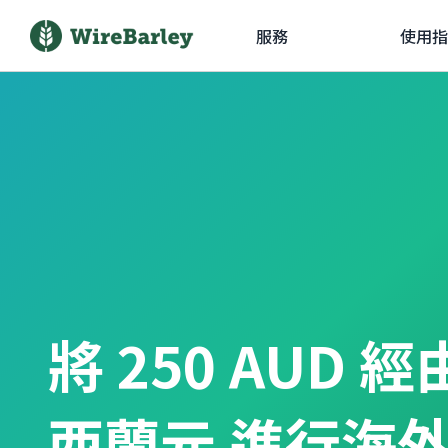
服務
使用指
將 250 AUD 
西蘭元 進行海