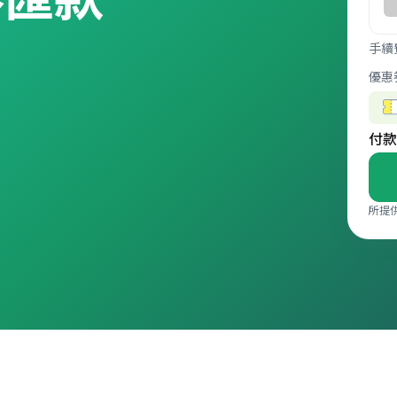
。
手續
優惠
付款
所提