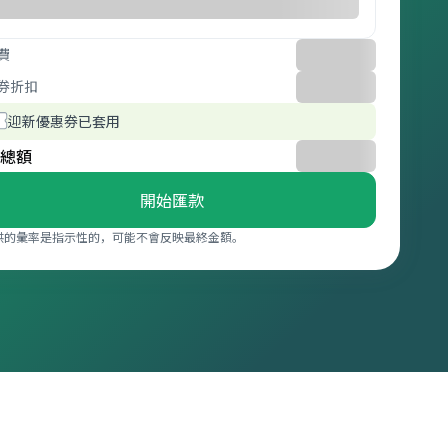
費
券折扣
迎新優惠券已套用
總額
開始匯款
供的彙率是指示性的，可能不會反映最終金額。