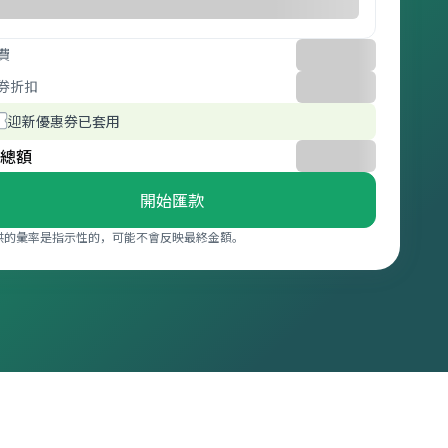
費
券折扣
迎新優惠券已套用
總額
開始匯款
供的彙率是指示性的，可能不會反映最終金額。