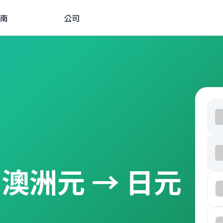
南
公司
由 澳洲元 → 日元