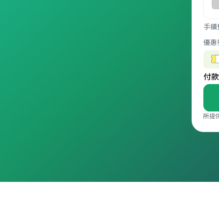
手續
優惠
付款
所提