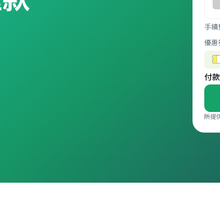
手續
優惠
付款
所提