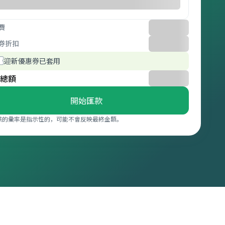
費
券折扣
迎新優惠券已套用
總額
開始匯款
供的彙率是指示性的，可能不會反映最終金額。