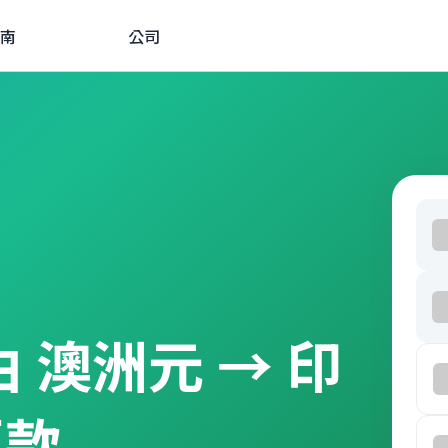
南
公司
經由 澳洲元 → 印
匯款