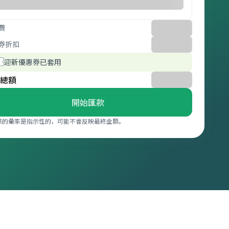
費
券折扣
迎新優惠券已套用
總額
開始匯款
供的彙率是指示性的，可能不會反映最終金額。