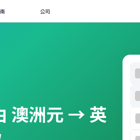
南
公司
經由 澳洲元 → 英
款