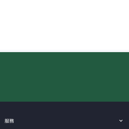
可以查看匯往法國的資金進度嗎？
現在請使用匯寶利！
服務