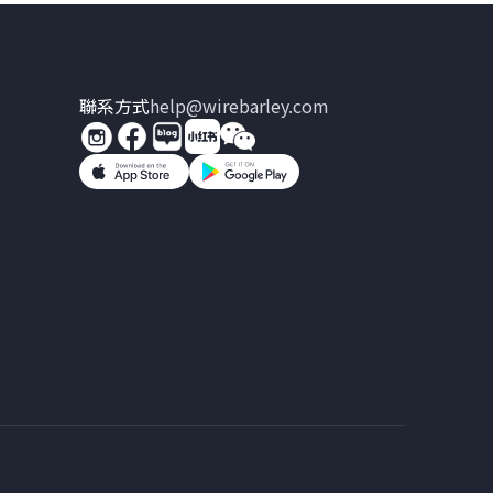
聯系方式
help@wirebarley.com