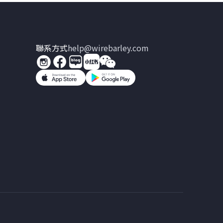
聯系方式
help@wirebarley.com