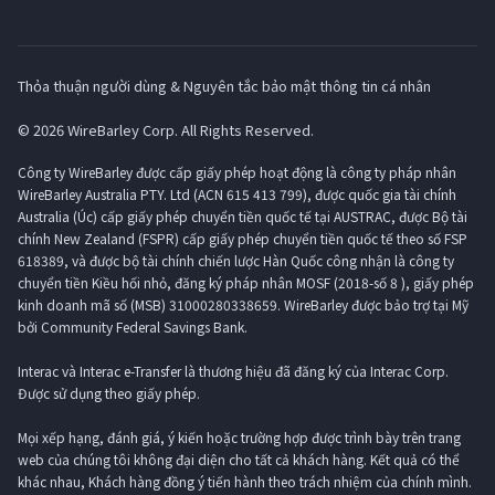
Thỏa thuận người dùng & Nguyên tắc bảo mật thông tin cá nhân
© 2026 WireBarley Corp. All Rights Reserved.
Công ty WireBarley được cấp giấy phép hoạt động là công ty pháp nhân
WireBarley Australia PTY. Ltd (ACN 615 413 799), được quốc gia tài chính
Australia (Úc) cấp giấy phép chuyển tiền quốc tế tại AUSTRAC, được Bộ tài
chính New Zealand (FSPR) cấp giấy phép chuyển tiền quốc tế theo số FSP
618389, và được bộ tài chính chiến lược Hàn Quốc công nhận là công ty
chuyển tiền Kiều hối nhỏ, đăng ký pháp nhân MOSF (2018-số 8 ), giấy phép
kinh doanh mã số (MSB) 31000280338659. WireBarley được bảo trợ tại Mỹ
bởi Community Federal Savings Bank.
Interac và Interac e-Transfer là thương hiệu đã đăng ký của Interac Corp.
Được sử dụng theo giấy phép.
Mọi xếp hạng, đánh giá, ý kiến ​​hoặc trường hợp được trình bày trên trang
web của chúng tôi không đại diện cho tất cả khách hàng. Kết quả có thể
khác nhau, Khách hàng đồng ý tiến hành theo trách nhiệm của chính mình.