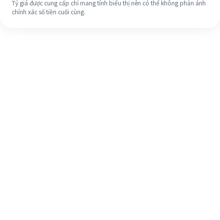
Tỷ giá được cung cấp chỉ mang tính biểu thị nên có thể không phản ánh
chính xác số tiền cuối cùng.
Ngay cả khi đây là lần đầu tiên, hãy
dễ dàng hoàn tất việc chuyển tiền
ra nước ngoài của bạn trong 4 bước
đơn giản.