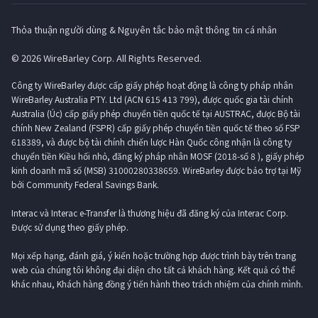
Thỏa thuận người dùng & Nguyên tắc bảo mật thông tin cá nhân
© 2026 WireBarley Corp. All Rights Reserved.
Công ty WireBarley được cấp giấy phép hoạt động là công ty pháp nhân
WireBarley Australia PTY. Ltd (ACN 615 413 799), được quốc gia tài chính
Australia (Úc) cấp giấy phép chuyển tiền quốc tế tại AUSTRAC, được Bộ tài
chính New Zealand (FSPR) cấp giấy phép chuyển tiền quốc tế theo số FSP
618389, và được bộ tài chính chiến lược Hàn Quốc công nhận là công ty
chuyển tiền Kiều hối nhỏ, đăng ký pháp nhân MOSF (2018-số 8 ), giấy phép
kinh doanh mã số (MSB) 31000280338659. WireBarley được bảo trợ tại Mỹ
bởi Community Federal Savings Bank.
Interac và Interac e-Transfer là thương hiệu đã đăng ký của Interac Corp.
Được sử dụng theo giấy phép.
Mọi xếp hạng, đánh giá, ý kiến ​​hoặc trường hợp được trình bày trên trang
web của chúng tôi không đại diện cho tất cả khách hàng. Kết quả có thể
khác nhau, Khách hàng đồng ý tiến hành theo trách nhiệm của chính mình.