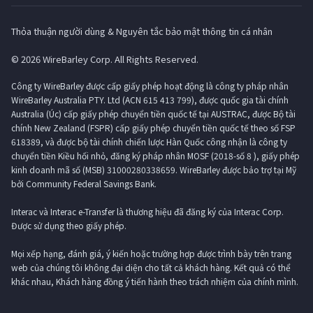
Thỏa thuận người dùng & Nguyên tắc bảo mật thông tin cá nhân
© 2026 WireBarley Corp. All Rights Reserved.
Công ty WireBarley được cấp giấy phép hoạt động là công ty pháp nhân
WireBarley Australia PTY. Ltd (ACN 615 413 799), được quốc gia tài chính
Australia (Úc) cấp giấy phép chuyển tiền quốc tế tại AUSTRAC, được Bộ tài
chính New Zealand (FSPR) cấp giấy phép chuyển tiền quốc tế theo số FSP
618389, và được bộ tài chính chiến lược Hàn Quốc công nhận là công ty
chuyển tiền Kiều hối nhỏ, đăng ký pháp nhân MOSF (2018-số 8 ), giấy phép
kinh doanh mã số (MSB) 31000280338659. WireBarley được bảo trợ tại Mỹ
bởi Community Federal Savings Bank.
Interac và Interac e-Transfer là thương hiệu đã đăng ký của Interac Corp.
Được sử dụng theo giấy phép.
Mọi xếp hạng, đánh giá, ý kiến ​​hoặc trường hợp được trình bày trên trang
web của chúng tôi không đại diện cho tất cả khách hàng. Kết quả có thể
khác nhau, Khách hàng đồng ý tiến hành theo trách nhiệm của chính mình.