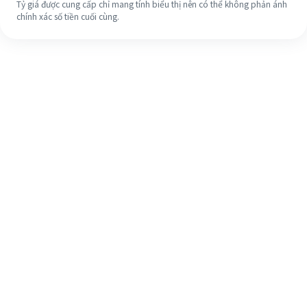
Tỷ giá được cung cấp chỉ mang tính biểu thị nên có thể không phản ánh
chính xác số tiền cuối cùng.
Ngay cả khi đây là lần đầu tiên, hãy
dễ dàng hoàn tất việc chuyển tiền
ra nước ngoài của bạn trong 4 bước
đơn giản.