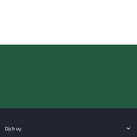
Tôi có thể kiểm tra tỷ giá hối đoái ở đâu
khi nhận Peso Philippines (PHP)?
Hãy thử sử dụng Dịch vụ
WireBarley ngay bây giờ!
Dịch vụ