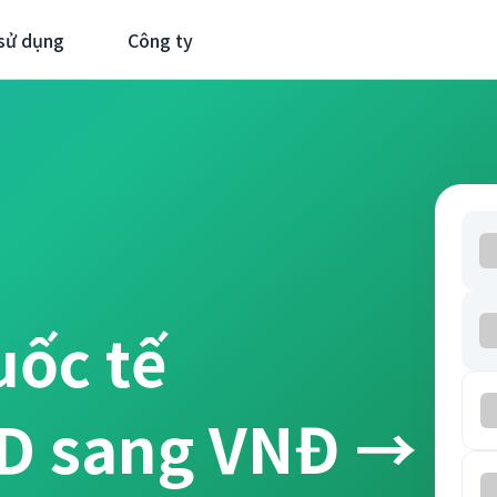
sử dụng
Công ty
uốc tế
ND sang VNĐ →