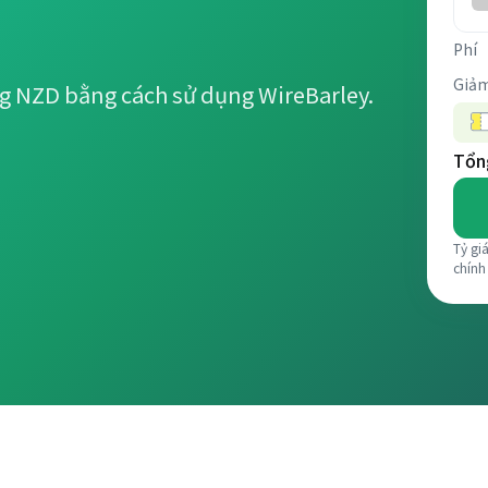
Phí
Giảm
ng NZD bằng cách sử dụng WireBarley.
Tổng
Tỷ gi
chính