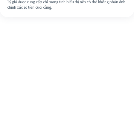
Tỷ giá được cung cấp chỉ mang tính biểu thị nên có thể không phản ánh
chính xác số tiền cuối cùng.
Ngay cả khi đây là lần đầu tiên, hãy
dễ dàng hoàn tất việc chuyển tiền
ra nước ngoài của bạn trong 4 bước
đơn giản.