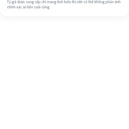
Tỷ giá được cung cấp chỉ mang tính biểu thị nên có thể không phản ánh
chính xác số tiền cuối cùng.
Ngay cả khi đây là lần đầu tiên, hãy
dễ dàng hoàn tất việc chuyển tiền
ra nước ngoài của bạn trong 4 bước
đơn giản.