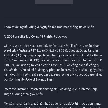
Thỏa thuận người dùng & Nguyên tắc bảo mật thông tin cá nhân
© 2026 WireBarley Corp. All Rights Reserved.
Công ty WireBarley được cấp giấy phép hoạt động là công ty pháp nhân
WireBarley Australia PTY. Ltd (ACN 615 413 799), được quốc gia tài chính
Australia (Úc) cấp giấy phép chuyển tiền quốc tế tại AUSTRAC, được Bộ tài
chính New Zealand (FSPR) cấp giấy phép chuyển tiền quốc tế theo số FSP
618389, và được bộ tài chính chiến lược Hàn Quốc công nhận là công ty
chuyển tiền Kiều hối nhỏ, đăng ký pháp nhân MOSF (2018-số 8 ), giấy phép
kinh doanh mã số (MSB) 31000280338659. WireBarley được bảo trợ tại Mỹ
bởi Community Federal Savings Bank.
Interac và Interac e-Transfer là thương hiệu đã đăng ký của Interac Corp.
Được sử dụng theo giấy phép.
Mọi xếp hạng, đánh giá, ý kiến ​​hoặc trường hợp được trình bày trên trang