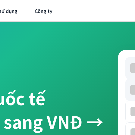
sử dụng
Công ty
uốc tế
D sang VNĐ →