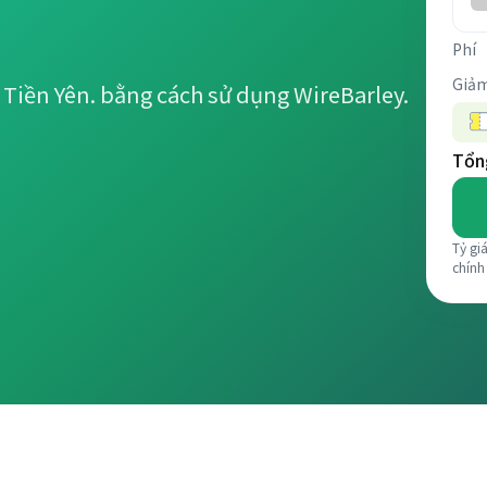
Phí
Giảm
 Tiền Yên. bằng cách sử dụng WireBarley.
Tổng
Tỷ gi
chính