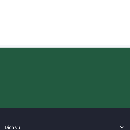
Tôi có thể biết theo thời gian thực liệu
tiền gửi sang Nhật Bản đã được nạp hay
chưa không?
Hãy thử sử dụng Dịch vụ
WireBarley ngay bây giờ!
Dịch vụ