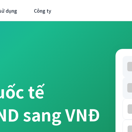
sử dụng
Công ty
uốc tế
VND sang VNĐ