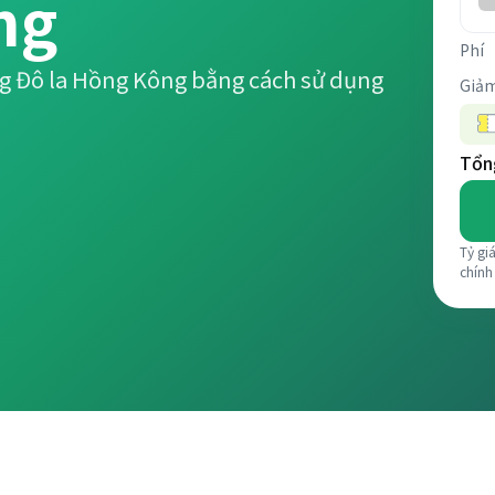
ng
Phí
ng Đô la Hồng Kông bằng cách sử dụng
Giảm
Tổng
Tỷ gi
chính