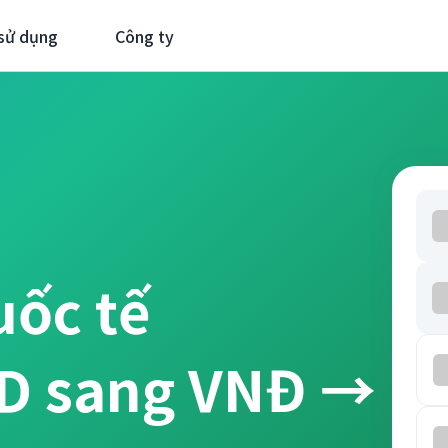
sử dụng
Công ty
uốc tế
ND sang VNĐ →