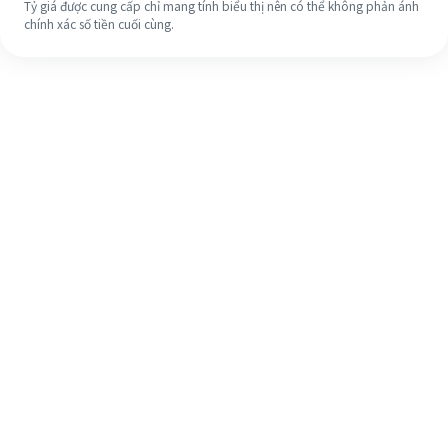
Tỷ giá được cung cấp chỉ mang tính biểu thị nên có thể không phản ánh
chính xác số tiền cuối cùng.
Ngay cả khi đây là lần đầu tiên, hãy
dễ dàng hoàn tất việc chuyển tiền
ra nước ngoài của bạn trong 4 bước
đơn giản.