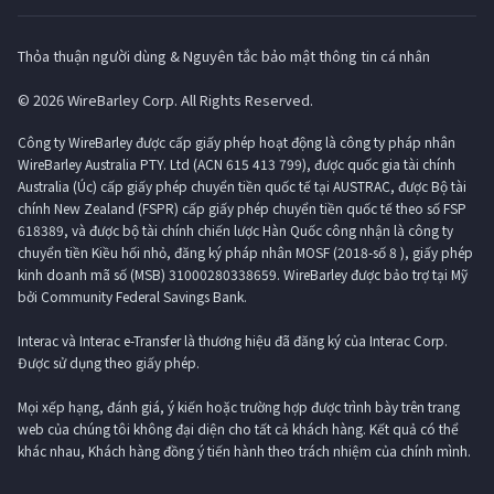
Thỏa thuận người dùng & Nguyên tắc bảo mật thông tin cá nhân
© 2026 WireBarley Corp. All Rights Reserved.
Công ty WireBarley được cấp giấy phép hoạt động là công ty pháp nhân
WireBarley Australia PTY. Ltd (ACN 615 413 799), được quốc gia tài chính
Australia (Úc) cấp giấy phép chuyển tiền quốc tế tại AUSTRAC, được Bộ tài
chính New Zealand (FSPR) cấp giấy phép chuyển tiền quốc tế theo số FSP
618389, và được bộ tài chính chiến lược Hàn Quốc công nhận là công ty
chuyển tiền Kiều hối nhỏ, đăng ký pháp nhân MOSF (2018-số 8 ), giấy phép
kinh doanh mã số (MSB) 31000280338659. WireBarley được bảo trợ tại Mỹ
bởi Community Federal Savings Bank.
Interac và Interac e-Transfer là thương hiệu đã đăng ký của Interac Corp.
Được sử dụng theo giấy phép.
Mọi xếp hạng, đánh giá, ý kiến ​​hoặc trường hợp được trình bày trên trang
web của chúng tôi không đại diện cho tất cả khách hàng. Kết quả có thể
khác nhau, Khách hàng đồng ý tiến hành theo trách nhiệm của chính mình.