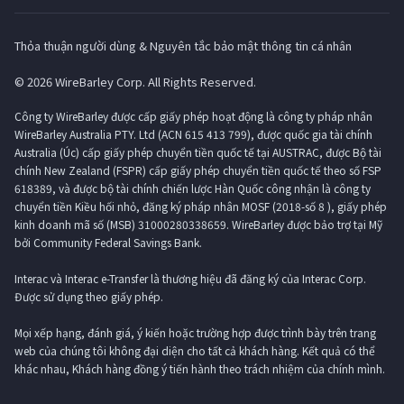
Thỏa thuận người dùng & Nguyên tắc bảo mật thông tin cá nhân
© 2026 WireBarley Corp. All Rights Reserved.
Công ty WireBarley được cấp giấy phép hoạt động là công ty pháp nhân
WireBarley Australia PTY. Ltd (ACN 615 413 799), được quốc gia tài chính
Australia (Úc) cấp giấy phép chuyển tiền quốc tế tại AUSTRAC, được Bộ tài
chính New Zealand (FSPR) cấp giấy phép chuyển tiền quốc tế theo số FSP
618389, và được bộ tài chính chiến lược Hàn Quốc công nhận là công ty
chuyển tiền Kiều hối nhỏ, đăng ký pháp nhân MOSF (2018-số 8 ), giấy phép
kinh doanh mã số (MSB) 31000280338659. WireBarley được bảo trợ tại Mỹ
bởi Community Federal Savings Bank.
Interac và Interac e-Transfer là thương hiệu đã đăng ký của Interac Corp.
Được sử dụng theo giấy phép.
Mọi xếp hạng, đánh giá, ý kiến ​​hoặc trường hợp được trình bày trên trang
web của chúng tôi không đại diện cho tất cả khách hàng. Kết quả có thể
khác nhau, Khách hàng đồng ý tiến hành theo trách nhiệm của chính mình.