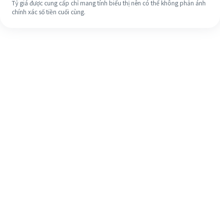
Tỷ giá được cung cấp chỉ mang tính biểu thị nên có thể không phản ánh
chính xác số tiền cuối cùng.
Ngay cả khi đây là lần đầu tiên, hãy
dễ dàng hoàn tất việc chuyển tiền
ra nước ngoài của bạn trong 4 bước
đơn giản.